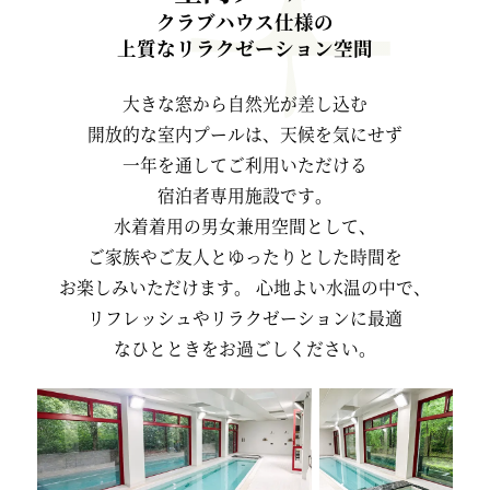
クラブハウス仕様の
上質なリラクゼーション空間
大きな窓から
自然光が差し込む
開放的な室内プールは、
天候を気にせず
一年を通してご利用いただける
宿泊者専用施設です。
水着着用の
男女兼用空間として、
ご家族やご友人と
ゆったりとした時間を
お楽しみいただけます。
心地よい水温の中で、
リフレッシュや
リラクゼーションに最適
なひとときを
お過ごしください。