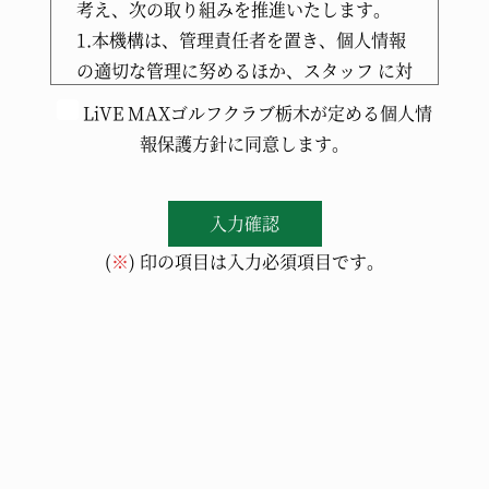
考え、次の取り組みを推進いたします。
1.本機構は、管理責任者を置き、個人情報
の適切な管理に努めるほか、スタッフ に対
して個人情報保護を周知徹底します。
LiVE MAXゴルフクラブ栃木が定める個人情
2.本機構は、合理的な技術的方策をとるこ
報保護方針に同意します。
とにより、個人情報への不正な侵入、個人
情報の紛失、改ざん、漏えいなどの危険防
止に努めます。
3.本機構は、個人情報を取り扱う事業の目
(
※
) 印の項目は入力必須項目です。
的を達成するために必要な範囲内で正確か
つ最新の状態に保つとともに、保有する必
要がなくなった個人情報は確実かつ速やか
に廃棄いたします。
4.本機構は、個人情報を正当な理由のある
ときを除き、業務の委託先および提携先、
ならびに本機構の関連業務の承継先を含め