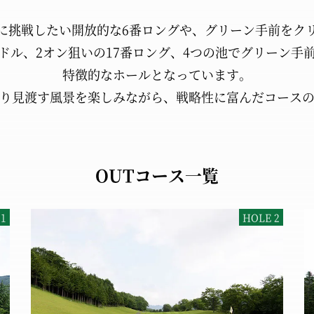
に挑戦したい
開放的な6番ロングや、
グリーン手前を
ク
ミドル、
2オン狙いの17番ロング、
4つの池でグリーン手
特徴的なホールとなっています。
り
見渡す風景を楽しみながら、
戦略性に富んだコース
OUTコース一覧