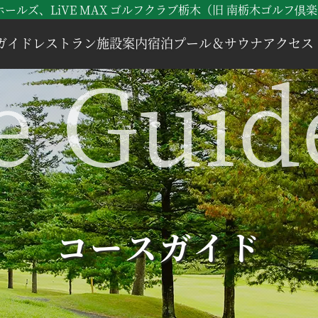
ルズ、LiVE MAX ゴルフクラブ栃木（旧 南栃木ゴルフ倶
ガイド
レストラン
施設案内
宿泊
プール＆サウナ
アクセス
コースガイド