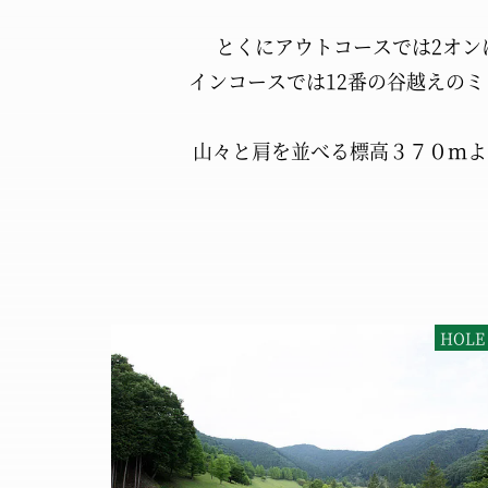
とくにアウトコースでは
2オン
インコースでは
12番の谷越えの
山々と肩を並べる標高３７０ｍよ